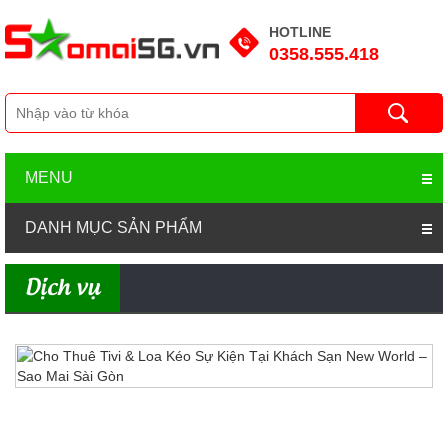
HOTLINE
0358.555.418
MENU
DANH MỤC SẢN PHẨM
Dịch vụ