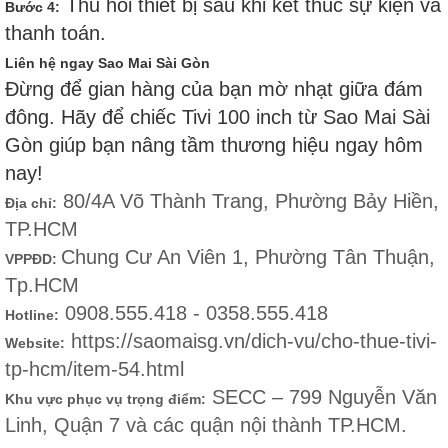
Thu hồi thiết bị sau khi kết thúc sự kiện và
Bước 4:
thanh toán.
Liên hệ ngay Sao Mai Sài Gòn
Đừng để gian hàng của bạn mờ nhạt giữa đám
đông. Hãy để chiếc Tivi 100 inch từ Sao Mai Sài
Gòn giúp bạn nâng tầm thương hiệu ngay hôm
nay!
80/4A Võ Thành Trang, Phường Bảy Hiền,
Địa chỉ:
TP.HCM
Chung Cư An Viên 1, Phường Tân Thuận,
VPPĐD:
Tp.HCM
0908.555.418 - 0358.555.418
Hotline:
https://saomaisg.vn/dich-vu/cho-thue-tivi-
Website:
tp-hcm/item-54.html
SECC – 799 Nguyễn Văn
Khu vực phục vụ trọng điểm:
Linh, Quận 7 và các quận nội thành TP.HCM.