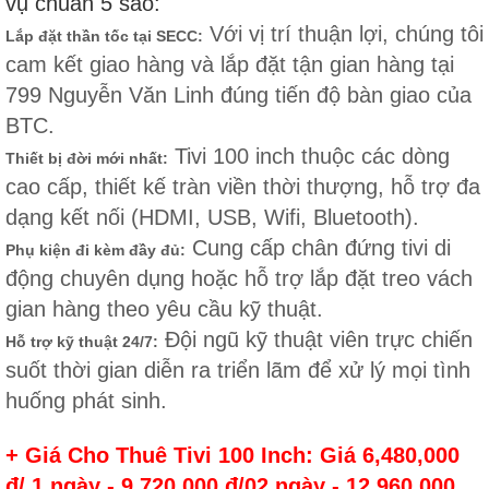
vụ chuẩn 5 sao:
Với vị trí thuận lợi, chúng tôi
Lắp đặt thần tốc tại SECC:
cam kết giao hàng và lắp đặt tận gian hàng tại
799 Nguyễn Văn Linh đúng tiến độ bàn giao của
BTC.
Tivi 100 inch thuộc các dòng
Thiết bị đời mới nhất:
cao cấp, thiết kế tràn viền thời thượng, hỗ trợ đa
dạng kết nối (HDMI, USB, Wifi, Bluetooth).
Cung cấp chân đứng tivi di
Phụ kiện đi kèm đầy đủ:
động chuyên dụng hoặc hỗ trợ lắp đặt treo vách
gian hàng theo yêu cầu kỹ thuật.
Đội ngũ kỹ thuật viên trực chiến
Hỗ trợ kỹ thuật 24/7:
suốt thời gian diễn ra triển lãm để xử lý mọi tình
huống phát sinh.
+ Giá Cho Thuê Tivi 100 Inch: Giá 6,480,000
đ/ 1 ngày - 9,720,000 đ/02 ngày - 12,960,000