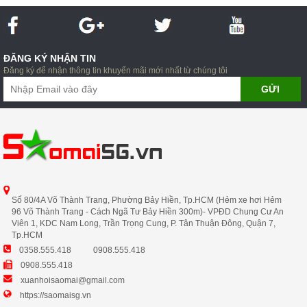
ĐĂNG KÝ NHẬN TIN
Đăng ký để nhận thông tin khuyến mãi mới nhất từ chúng tôi
Số 80/4A Võ Thành Trang, Phường Bảy Hiền, Tp.HCM (Hẻm xe hơi Hẻm
96 Võ Thành Trang - Cách Ngã Tư Bảy Hiền 300m)- VPĐD Chung Cư An
Viên 1, KDC Nam Long, Trần Trọng Cung, P. Tân Thuận Đông, Quận 7,
Tp.HCM
0358.555.418
0908.555.418
0908.555.418
xuanhoisaomai@gmail.com
https://saomaisg.vn