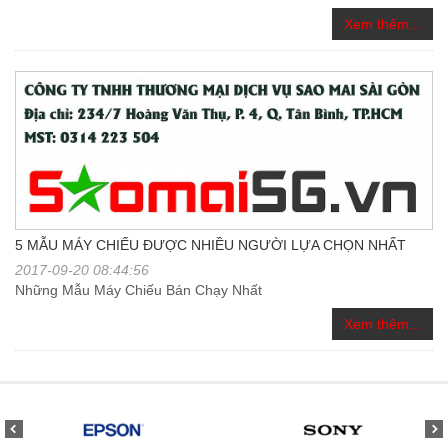
Xem thêm...
5 MẪU MÁY CHIẾU ĐƯỢC NHIỀU NGƯỜI LỰA CHỌN NHẤT
2017-09-20 08:44:56
Những Mẫu Máy Chiếu Bán Chạy Nhất
Xem thêm...