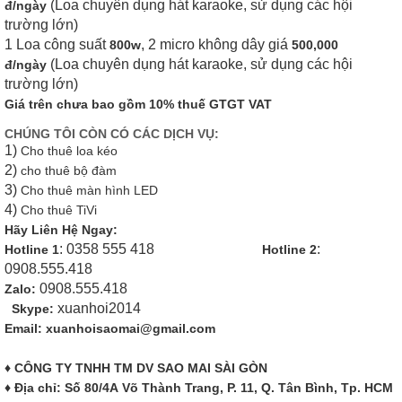
(Loa chuyên dụng hát karaoke, sử dụng các hội
đ/ngày
trường lớn)
1 Loa công suất
, 2 micro không dây giá
800w
500,000
(Loa chuyên dụng hát karaoke, sử dụng các hội
đ/ngày
trường lớn)
Giá trên chưa bao gồm 10% thuế GTGT VAT
CHÚNG TÔI CÒN CÓ CÁC DỊCH VỤ:
1)
Cho thuê loa kéo
2)
cho thuê bộ đàm
3)
Cho thuê màn hình LED
4)
Cho thuê TiVi
Hãy Liên Hệ Ngay:
: 0358 555 418
:
Hotline 1
Hotline 2
0908.555.418
0908.555.418
Zalo:
xuanhoi2014
Skype:
Email: xuanhoisaomai@gmail.com
♦ CÔNG TY TNHH TM DV SAO MAI SÀI GÒN
♦ Địa chỉ: Số 80/4A Võ Thành Trang, P. 11, Q. Tân Bình, Tp. HCM