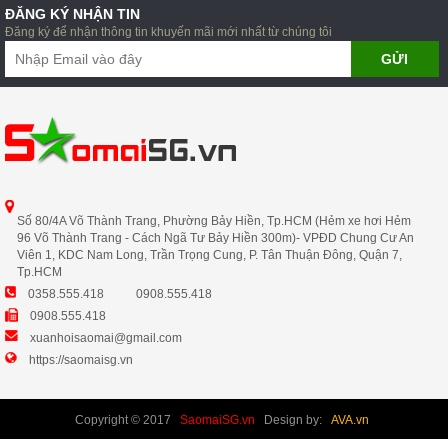
ĐĂNG KÝ NHẬN TIN
Đăng ký để nhận thông tin khuyến mãi mới nhất từ chúng tôi
Số 80/4A Võ Thành Trang, Phường Bảy Hiền, Tp.HCM (Hẻm xe hơi Hẻm
96 Võ Thành Trang - Cách Ngã Tư Bảy Hiền 300m)- VPĐD Chung Cư An
Viên 1, KDC Nam Long, Trần Trọng Cung, P. Tân Thuận Đông, Quận 7,
Tp.HCM
0358.555.418
0908.555.418
0908.555.418
xuanhoisaomai@gmail.com
https://saomaisg.vn
Copyright © 2017
SaomaiSG.vn
Design by:
AVA.vn