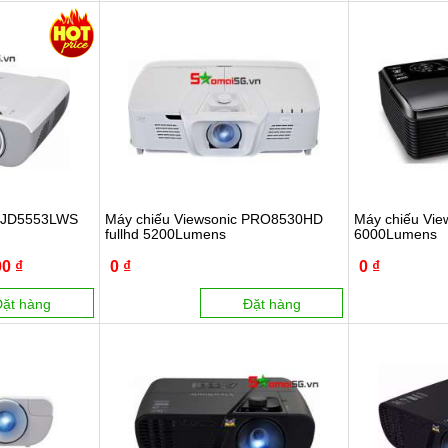
 PJD5553LWS
Máy chiếu Viewsonic PRO8530HD
Máy chiếu Vi
fullhd 5200Lumens
6000Lumens
0 ₫
0 ₫
0 ₫
Đặt hàng
Đặt hàng