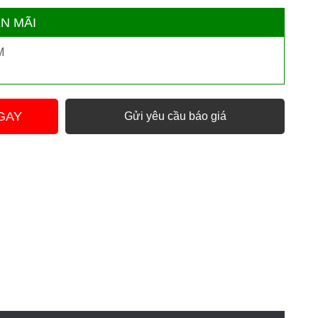
N MÃI
3M
GAY
Gửi yêu cầu báo giá