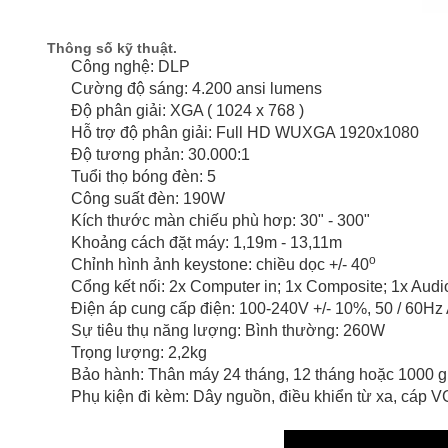
Thông số kỹ thuật.
Công nghệ: DLP
Cường độ sáng: 4.200 ansi lumens
Độ phân giải: XGA ( 1024 x 768 )
Hỗ trợ độ phân giải: Full HD WUXGA 1920x1080
Độ tương phản: 30.000:1
Tuổi thọ bóng đèn: 5
Công suất đèn: 190W
Kích thước màn chiếu phù hơp: 30" - 300"
Khoảng cách đặt máy: 1,19m - 13,11m
o
Chỉnh hình ảnh keystone: chiều dọc +/- 40
Cổng kết nối: 2x Computer in; 1x Composite; 1x Audi
Điện áp cung cấp điện: 100-240V +/- 10%, 50 / 60Hz
Sự tiêu thụ năng lượng: Bình thường: 260W
Trọng lượng: 2,2kg
Bảo hành: Thân máy 24 tháng, 12 tháng hoặc 1000 gi
Phụ kiện đi kèm: Dây nguồn, điều khiển từ xa, cáp V