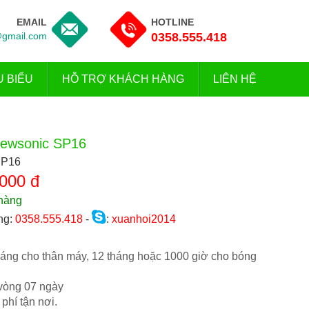
EMAIL
HOTLINE
gmail.com
0358.555.418
U BIỂU
HỖ TRỢ KHÁCH HÀNG
LIÊN HỆ
iewsonic SP16
SP16
000 đ
hàng
ng:
0358.555.418
-
:
xuanhoi2014
áng cho thân máy, 12 tháng hoặc 1000 giờ cho bóng
 vòng 07 ngày
phí tận nơi.