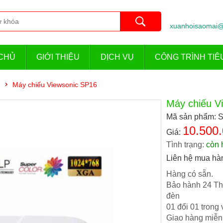
xuanhoisaomai@
CHỦ
GIỚI THIỆU
DỊCH VỤ
CÔNG TRÌNH TIÊ
Máy chiếu Viewsonic SP16
Máy chiếu V
Mã sản phẩm: 
10.500.
Giá:
Tình trạng:
còn 
Liên hệ mua hà
Hàng có sẵn.
Bảo hành 24 Th
đèn
01 đổi 01 trong
Giao hàng miễn 