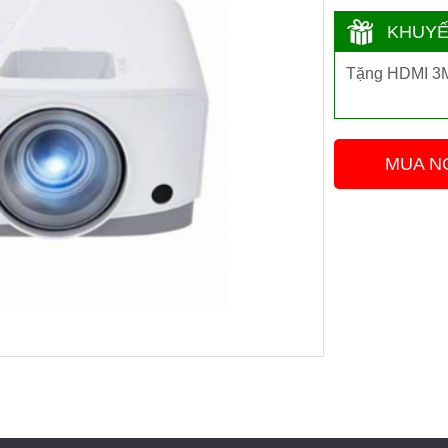
KHUYẾ
Tặng HDMI 
MUA N