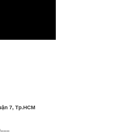
uận 7, Tp.HCM
....