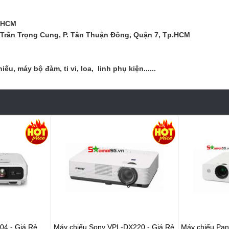
. HCM
 Trần Trọng Cung, P. Tân Thuận Đông, Quận 7, Tp.HCM
, máy bộ đàm, ti vi, loa, linh phụ kiện......
04 - Giá Rẻ
Máy chiếu Sony VPL-DX220 - Giá Rẻ
Máy chiếu Pan