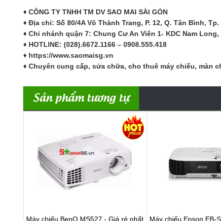
♦ CÔNG TY TNHH TM DV SAO MAI SÀI GÒN
♦ Địa chỉ: Số
80/4A Võ Thành Trang
, P.
12
, Q. Tân Bình, Tp
♦ Chi nhánh quận 7: Chung Cư An Viên 1- KDC Nam Long,
♦ HOTLINE: (028).6672.1166 – 0908.555.418
♦ https://www.saomaisg.vn
♦ Chuyên cung cấp, sửa chữa, cho thuê máy chiếu, màn chiếu
Sản phẩm tương tự
Máy chiếu BenQ MS527 - Giá rẻ nhất
Máy chiếu Epson EB-S