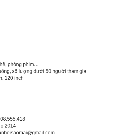
 phê, phòng phim…
vuông, số lượng dưới 50 người tham gia
h, 120 inch
: 0908.555.418
i2014
nhoisaomai@gmail.com