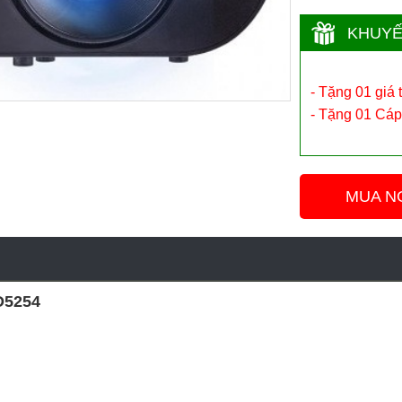
KHUYẾ
- Tặng 01 giá 
- Tặng 01 Cá
MUA N
D5254