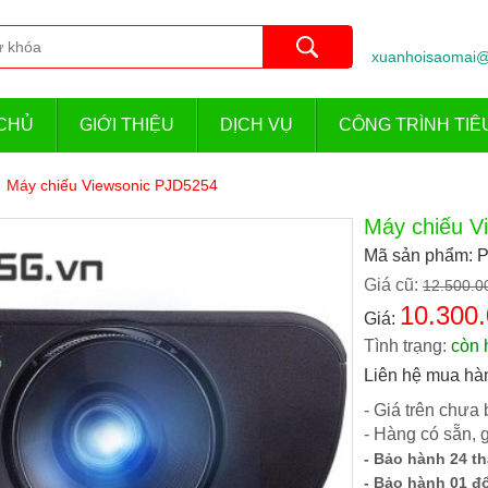
xuanhoisaomai@
CHỦ
GIỚI THIỆU
DỊCH VỤ
CÔNG TRÌNH TIÊ
Máy chiếu Viewsonic PJD5254
Máy chiếu V
Mã sản phẩm: 
Giá cũ:
12.500.0
10.300.
Giá:
Tình trạng:
còn 
Liên hệ mua hà
- Giá trên chưa
- Hàng có sẵn, 
- Bảo hành 24 t
- Bảo hành 01 đổ