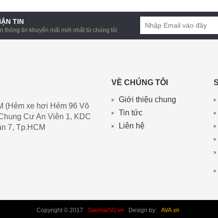
ẬN TIN
 thông tin khuyến mãi mới nhất từ chúng tôi
VỀ CHÚNG TÔI
Giới thiệu chung
M (Hẻm xe hơi Hẻm 96 Võ
Tin tức
Chung Cư An Viên 1, KDC
Liên hệ
ận 7, Tp.HCM
Copyright © 2017
SaomaiSG.vn
Design by:
AVA.vn