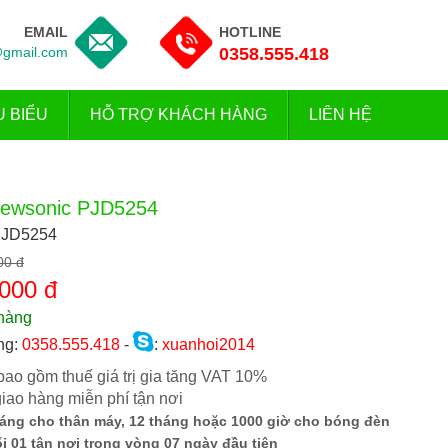
EMAIL
HOTLINE
gmail.com
0358.555.418
U BIỂU
HỖ TRỢ KHÁCH HÀNG
LIÊN HỆ
iewsonic PJD5254
PJD5254
00 đ
000 đ
hàng
ng:
0358.555.418
-
:
xuanhoi2014
 bao gồm thuế giá trị gia tăng VAT 10%
giao hàng miễn phí tận nơi
háng cho thân máy, 12 tháng hoặc 1000 giờ cho bóng đèn
i 01 tận nơi trong vòng 07 ngày đầu tiên