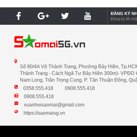
ĐĂNG KÝ NH
Đăng ký để nhận
Số 80/4A Võ Thành Trang, Phường Bảy Hiền, Tp.HC
Thành Trang - Cách Ngã Tư Bảy Hiền 300m)- VPĐD 
Nam Long, Trần Trọng Cung, P. Tân Thuận Đông, Qu
0358.555.418
0908.555.418
0908.555.418
xuanhoisaomai@gmail.com
https://saomaisg.vn