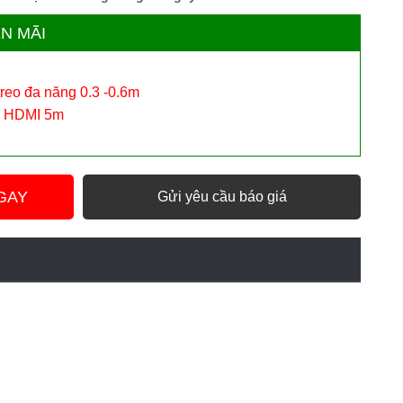
N MÃI
treo đa năng 0.3 -0.6m
p HDMI 5m
GAY
Gửi yêu cầu báo giá