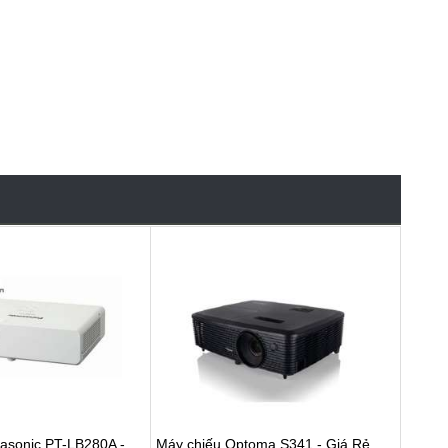
asonic PT-LB280A -
Máy chiếu Optoma S341 - Giá Rẻ