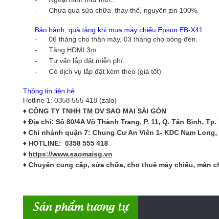
- Chưa qua sửa chữa thay thế, nguyên zin 100%.
Bảo hành, quà tặng khi mua máy chiếu Epson EB-X41
- 06 tháng cho thân máy, 03 tháng cho bóng đèn.
- Tặng HDMI 3m.
- Tư vấn lắp đặt miễn phí.
- Có dịch vụ lắp đặt kèm theo (giá tốt)
Thông tin liên hệ
Hotline 1: 0358 555 418 (zalo)
♦ CÔNG TY TNHH TM DV SAO MAI SÀI GÒN
♦ Địa chỉ: Số 80/4A Võ Thành Trang, P. 11, Q. Tân Bình, Tp
♦ Chi nhánh quận 7: Chung Cư An Viên 1- KDC Nam Long,
♦ HOTLINE:
0358 555 418
♦
https://www.saomaisg.vn
♦ Chuyên cung cấp, sửa chữa, cho thuê máy chiếu, màn chiếu
Sản phẩm tương tự