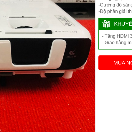
-Cường độ sáng
-Độ phân giải t
KHUYẾ
- Tặng HDMI 3
- Giao hàng m
MUA N