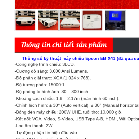
Thông tin chi tiết sản phẩm
Thông số kỹ thuật máy chiếu Epson EB-X41 (đã qua s
-Công nghệ trình chiếu: 3LCD.
-Cường độ sáng: 3,600 Ansi Lumens.
-Độ phân giải thực: XGA (1,024 x 768).
-Độ tương phản: 15000:1.
-Độ phóng to hình ảnh: 30 – 300 inch.
-Khoảng cách chiếu: 1.8 – 2.17m (màn hình 60 inch).
-Chỉnh lệch hình: ± 30° (Auto vertical), ± 30° (Manual horizontal
-Bóng đèn
máy chiếu
: 200W UHE, tuổi thọ: 10,000 giờ.
-Kết nối: VGA, Video, S-Video, USB Type A-B, HDMI, Wifi Optio
-Loa âm thanh: 2W.
-Tự động nhận tín hiệu đầu vào.