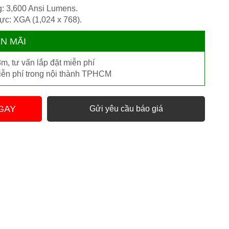
: 3,600 Ansi Lumens.
hực: XGA (1,024 x 768).
N MÃI
m, tư vấn lắp đặt miễn phí
iễn phí trong nội thành TPHCM
GAY
Gửi yêu cầu báo giá