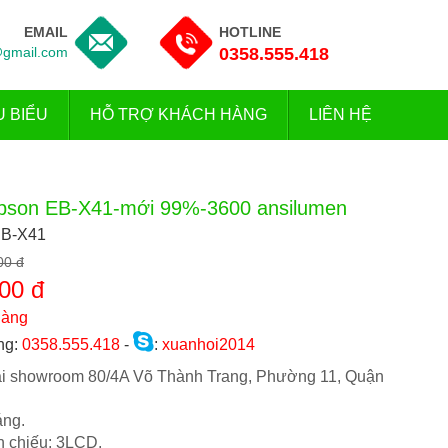
EMAIL
HOTLINE
gmail.com
0358.555.418
U BIỂU
HỖ TRỢ KHÁCH HÀNG
LIÊN HỆ
pson EB-X41-mới 99%-3600 ansilumen
EB-X41
00 đ
00 đ
hàng
ng:
0358.555.418
-
:
xuanhoi2014
tại showroom 80/4A Võ Thành Trang, Phường 11, Quận
áng.
h chiếu: 3LCD.