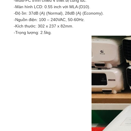
-Multi-PC trình chiếu 4 thiết bị cùng lúc.
-Màn hình LCD: 0.55 inch với MLA (D10).
-Độ ồn: 37dB (A) (Normal), 28dB (A) (Economy).
-Nguồn điện: 100 – 240VAC, 50-60Hz.
-Kích thước: 302 x 237 x 82mm.
-Trọng lượng: 2.5kg.