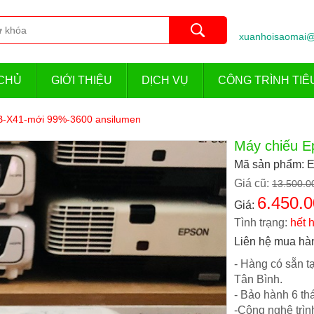
xuanhoisaomai@
CHỦ
GIỚI THIỆU
DỊCH VỤ
CÔNG TRÌNH TIÊ
B-X41-mới 99%-3600 ansilumen
Máy chiếu E
Mã sản phẩm: 
Giá cũ:
13.500.0
6.450.0
Giá:
Tình trạng:
hết 
Liên hệ mua hà
- Hàng có sẵn 
Tân Bình.
- Bảo hành 6 th
-Công nghệ trìn