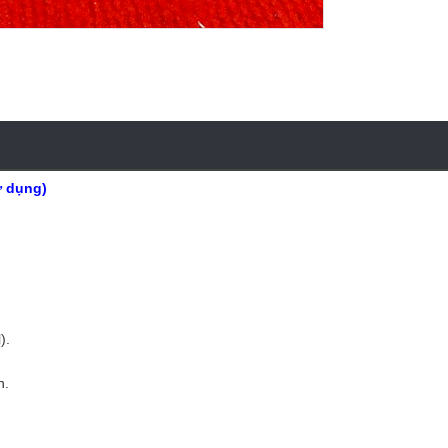
ử dụng)
).
n.