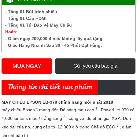
- Tặng 01 Bút trình chiếu
- Tặng 01 Cáp HDMI
- Tặng 01 Túi Bảo Vệ Máy Chiếu
Hoặc:
- Giảm ngay 200,000 đ nếu không lấy quà tặng.
- Giao Hàng Nhanh Sau 30 - 45 Phút Đặt Hàng.
MUA NGAY
Gửi yêu cầu báo giá
Thông tin chi tiết sản phẩm
MÁY CHIẾU EPSON EB-970 chính hãng mới nhất 2018
1
máy chiếu Epson® mang đến Độ sáng màu cao
. PowerLite 970 có
2
4.000 lumens màu / trắng sáng
, cộng với độ phân giải XGA. Đèn
3
kéo dài của nó, cung cấp tới 12.000 giờ trong Chế độ ECO
, giảm
chi phí bảo trì.