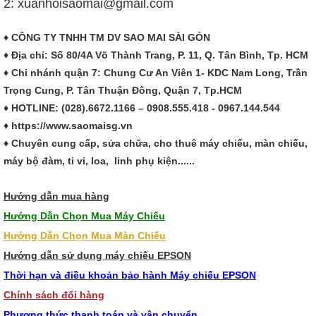
2: xuanhoisaomai@gmail.com
♦ CÔNG TY TNHH TM DV SAO MAI SÀI GÒN
♦ Địa chỉ: Số
80/4A Võ Thành Trang
, P.
11
, Q. Tân Bình, Tp. HCM
♦ Chi nhánh quận 7: Chung Cư An Viên 1- KDC Nam Long, Trần
Trọng Cung, P. Tân Thuận Đông, Quận 7, Tp.HCM
♦ HOTLINE: (028).6672.1166 – 0908.555.418 - 0967.144.544
♦ https://www.saomaisg.vn
♦ Chuyên cung cấp, sửa chữa, cho thuê máy chiếu, màn chiếu,
máy bộ đàm, ti vi, loa, linh phụ kiện......
Hướng dẫn mua hàng
Hướng Dẫn Chọn Mua Máy Chiếu
Hướng Dẫn Chọn Mua Màn Chiếu
Hướng dẫn sử dụng máy chiếu EPSON
Thời hạn và điều khoản bảo hành Máy chiếu EPSON
Chính sách đổi hàng
Phương thức thanh toán và vận chuyển