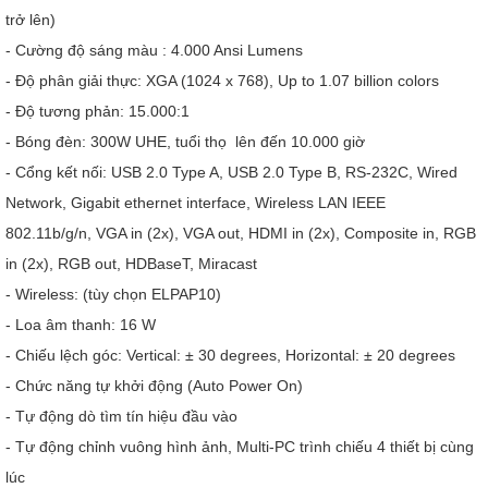
trở lên)
- Cường độ sáng màu : 4.000 Ansi Lumens
- Độ phân giải thực: XGA (1024 x 768), Up to 1.07 billion colors
- Độ tương phản: 15.000:1
- Bóng đèn: 300W UHE, tuổi thọ lên đến 10.000 giờ
- Cổng kết nối: USB 2.0 Type A, USB 2.0 Type B, RS-232C, Wired
Network, Gigabit ethernet interface, Wireless LAN IEEE
802.11b/g/n, VGA in (2x), VGA out, HDMI in (2x), Composite in, RGB
in (2x), RGB out, HDBaseT, Miracast
- Wireless: (tùy chọn ELPAP10)
- Loa âm thanh: 16 W
- Chiếu lệch góc: Vertical: ± 30 degrees, Horizontal: ± 20 degrees
- Chức năng tự khởi động (Auto Power On)
- Tự động dò tìm tín hiệu đầu vào
- Tự động chỉnh vuông hình ảnh, Multi-PC trình chiếu 4 thiết bị cùng
lúc