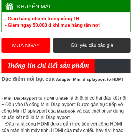
KHUYẾN MÃI
- Giao hàng nhanh trong vòng 1H
- Giảm ngay 50.000 đ khi mua hàng tận nơi
MUA NGAY
Gửi yêu cầu báo giá
Thông tin chi tiết sản phẩm
Đặc điểm nổi bật của
Adapter Mini displayport to HDMI
-
là thiết bị có hai đầu kết nối:
Mini Displayport to HDMI Unitek
+ Đầu vào là cổng Mini Displayport: Được gắn trực tiếp với
cổng Mini Displayport
của
và các thiết bị sử dụng
Macbook
chuẩn kết nối là Mini Displayport.
+ Đầu ra là cổng HDMI được gắn trực tiếp với cổng HDMI
của màn hình máy tính, HDMI của máy chiếu hay ti vi hoặc